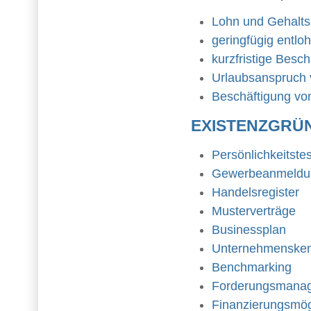
Lohn und Gehalt
geringfügig entlo
kurzfristige Besch
Urlaubsanspruch v
Beschäftigung vo
EXISTENZGRÜ
Persönlichkeitstes
Gewerbeanmeldu
Handelsregister
Musterverträge
Businessplan
Unternehmenske
Benchmarking
Forderungsmana
Finanzierungsmög