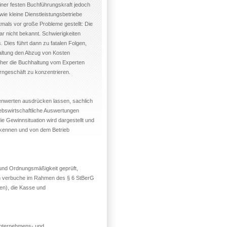
 einer festen Buchführungskraft jedoch
ie kleine Dienstleistungsbetriebe
mals vor große Probleme gestellt: Die
ar nicht bekannt. Schwierigkeiten
Dies führt dann zu fatalen Folgen,
altung den Abzug von Kosten
aher die Buchhaltung vom Experten
erngeschäft zu konzentrieren.
enwerten ausdrücken lassen, sachlich
iebswirtschaftliche Auswertungen
die Gewinnsituation wird dargestellt und
erkennen und von dem Betrieb
 und Ordnungsmäßigkeit geprüft,
Ich verbuche im Rahmen des § 6 StBerG
en), die Kasse und
 Unternehmens- und