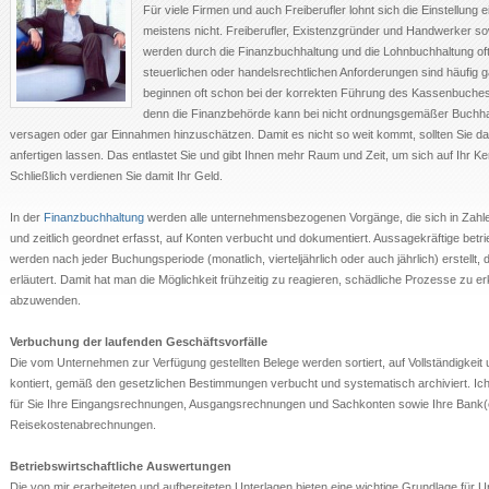
Für viele Firmen und auch Freiberufler lohnt sich die Einstellung
meistens nicht. Freiberufler, Existenzgründer und Handwerker sow
werden durch die Finanzbuchhaltung und die Lohnbuchhaltung oft
steuerlichen oder handelsrechtlichen Anforderungen sind häufig g
beginnen oft schon bei der korrekten Führung des Kassenbuches. 
denn die Finanzbehörde kann bei nicht ordnungsgemäßer Buchh
versagen oder gar Einnahmen hinzuschätzen. Damit es nicht so weit kommt, sollten Sie d
anfertigen lassen. Das entlastet Sie und gibt Ihnen mehr Raum und Zeit, um sich auf Ihr K
Schließlich verdienen Sie damit Ihr Geld.
In der
Finanzbuchhaltung
werden alle unternehmensbezogenen Vorgänge, die sich in Zahl
und zeitlich geordnet erfasst, auf Konten verbucht und dokumentiert. Aussagekräftige betr
werden nach jeder Buchungsperiode (monatlich, vierteljährlich oder auch jährlich) erstellt, 
erläutert. Damit hat man die Möglichkeit frühzeitig zu reagieren, schädliche Prozesse zu 
abzuwenden.
Verbuchung der laufenden Geschäftsvorfälle
Die vom Unternehmen zur Verfügung gestellten Belege werden sortiert, auf Vollständigkeit
kontiert, gemäß den gesetzlichen Bestimmungen verbucht und systematisch archiviert. 
für Sie Ihre Eingangsrechnungen, Ausgangsrechnungen und Sachkonten sowie Ihre Bank(
Reisekostenabrechnungen.
Betriebswirtschaftliche Auswertungen
Die von mir erarbeiteten und aufbereiteten Unterlagen bieten eine wichtige Grundlage für