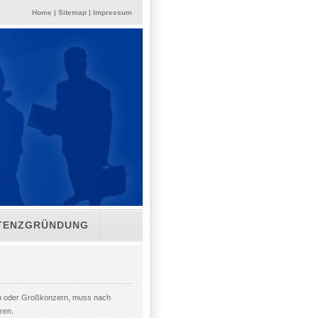
Home
|
Sitemap
|
Impressum
STENZGRÜNDUNG
eb oder Großkonzern, muss nach
ren.