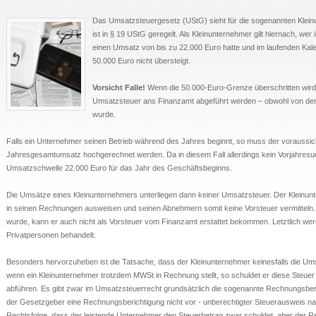
Das Umsatzsteuergesetz (UStG) sieht für die sogenannten Klein
ist in § 19 UStG geregelt. Als Kleinunternehmer gilt hiernach, w
einen Umsatz von bis zu 22.000 Euro hatte und im laufenden Kal
50.000 Euro nicht übersteigt.
Vorsicht Falle!
Wenn die 50.000-Euro-Grenze überschritten wird
Umsatzsteuer ans Finanzamt abgeführt werden – obwohl von de
wurde.
Falls ein Unternehmer seinen Betrieb während des Jahres beginnt, so muss der voraussic
Jahresgesamtumsatz hochgerechnet werden. Da in diesem Fall allerdings kein Vorjahresums
Umsatzschwelle 22.000 Euro für das Jahr des Geschäftsbeginns.
Die Umsätze eines Kleinunternehmers unterliegen dann keiner Umsatzsteuer. Der Kleinunt
in seinen Rechnungen ausweisen und seinen Abnehmern somit keine Vorsteuer vermitteln.
wurde, kann er auch nicht als Vorsteuer vom Finanzamt erstattet bekommen. Letztlich we
Privatpersonen behandelt.
Besonders hervorzuheben ist die Tatsache, dass der Kleinunternehmer keinesfalls die U
wenn ein Kleinunternehmer trotzdem MWSt in Rechnung stellt, so schuldet er diese Steue
abführen. Es gibt zwar im Umsatzsteuerrecht grundsätzlich die sogenannte Rechnungsberich
der Gesetzgeber eine Rechnungsberichtigung nicht vor - unberechtigter Steuerausweis na
Rechtsfolge, dass der leistende Unternehmer den Steuerbetrag zwar schuldet, aber der