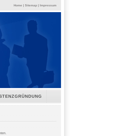
Home
|
Sitemap
|
Impressum
ISTENZGRÜNDUNG
hten.