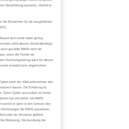
nen Steuerbetrag ausweist, obwohl er
nur die Einnahmen für die ausgeführten
tDV).
ufwand wird somit relativ gering
rseits steht diesem Vorteil allerdings
 auch gezahlte MWSt nicht als
 aus, wenn der Kunde ein
 den Rechnungsbetrag wäre für diesen
nzamt erstattet bzw. angerechnet
r Option kann der Kleinunternehmer den
esteuern lassen. Die Erklärung ist
re. Diese Option auszuüben ist immer
itionen hat und daher viel MWSt
on kommt er dann in den Genuss des
en Rechnungen die MWSt ausweisen,
rerseits als Vorsteuer geltend
chte Belastung. Die Ausübung der