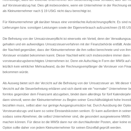
auf Vorsteuerabzug hat. Dies gilt insbesondere, wenn ein Unternehmer in der Rechnung ei
als Kleinunternehmer nach § 19 UStG nicht dazu berechtigt ist.
Für Kleinunternehmer gilt darüber hinaus eine vereinfachte Aufzeichnungspflicht. Es sind 
Lieferungen bzw. sonstigen Leistungen sowie der Eigenverbrauch aufzuzeichnen (§ 65 US
Die Befreiung von der Umsatzsteuerpflicht ist einerseits ein Vorteil, denn der Verwaltungsa
gehalten und ein aufwendiges Umsatzsteuerverfahren mit der Finanzbehörde entfällt. Andere
der Nachteil gegenüber, dass der Kleinunternehmer die ihm selbst berechnete und von ihm
Vorsteuer erstattet bekommen kannt. Dieser Nachteil wirkt sich insbesondere immer dann
vorsteuerabzugsberechtigtes Unternehmen ist. Denn ein Aufschlag in Form der MWSt auf
letztlich kein wirklicher Mehraufwand, da der Rechnungsempfänger die Vorsteuer von Fina
bekommen würde.
Als Ausweg bietet sich der Verzicht auf die Befreiung von der Umsatzsteuer an. Mit diese
Verzicht auf die Steuerbefreiung erklären und sich damit wie ein "normaler" Unternehmer b
formlos gegenüber dem Finanzamt abzugeben, bindet dann allerdings für fünf Kalenderjah
dann sinnvoll, wenn der Kleinunternehmer zu Beginn seiner Geschäftstätigkeit hohe Invest
bezahlen muss, selbst aber nur geringe Ausgangsumsätze hat. Durch Ausübung der Opti
Vorsteuerabzugs und kann so seine Einstandskosten senken. Er kann außerdem in sein
sodass seine Abnehmer, die selbst Unternehmer sind, die gesondert ausgewiesene MWSt ih
machen können. Für diese ist die MWSt dann nur ein durchlaufender Posten, aber keine e
Option sollte daher von jedem Kleinunternehmer für seinen Einzelfall geprüft werden.