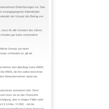
unternehmen Erleichterungen vor. Dies
er im vorangegangenen Kalenderjahr
enderjahr der Umsatz den Betrag von
, muss für alle Umsätze des Jahres
n Kunden gar keine vereinnahmt
htliche Umsatz auf einen
atz vorhanden ist, gilt als
ernehmer darf allerdings keine MWSt
 Die MWSt, die ihm selbst berechnet
rden Kleinunternehmer damit wie
msatzsteuer ausweisen darf. Denn
r und muss sie an das Finanzamt
tigung, aber in einigen Fällen sieht
ch § 14 Abs. 3 UStG - mit der
 Rechnungsempfänger keinen Anspruch